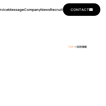
CONTACT
rvice
Message
Company
News
Recruit
TOP
採用情報